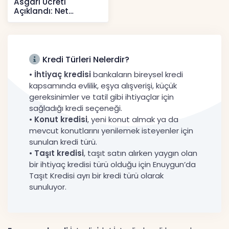
Asgari Ücreti
Açıklandı: Net
52.738 TL, Ek Destek
Tartışma Yara
Haberler
Kredi Türleri Nelerdir?
•
İhtiyaç kredisi
bankaların bireysel kredi
kapsamında evlilik, eşya alışverişi, küçük
gereksinimler ve tatil gibi ihtiyaçlar için
sağladığı kredi seçeneği.
•
Konut kredisi
, yeni konut almak ya da
mevcut konutlarını yenilemek isteyenler için
sunulan kredi türü.
•
Taşıt kredisi
, taşıt satın alırken yaygın olan
bir ihtiyaç kredisi türü olduğu için Enuygun’da
Taşıt Kredisi ayrı bir kredi türü olarak
sunuluyor.