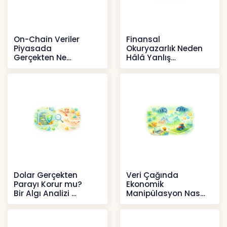
On-Chain Veriler
Finansal
Piyasada
Okuryazarlık Neden
Gerçekten Ne
Hâlâ Yanlış
Anlatır?
Anlaşılıyor?
Kripto
İçerikler
Dolar Gerçekten
Veri Çağında
Parayı Korur mu?
Ekonomik
Bir Algı Analizi
Manipülasyon Nasıl
Şekil Değiştirdi?
İçerikler
İçerikler