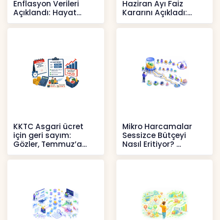
Enflasyon Verileri
Haziran Ayı Faiz
Açıklandı: Hayat
Kararını Açıkladı:
Pahalılığı Yükselişini
Politika Faizi Yüzde
Sür
37’de
Haberler
Haberler
KKTC Asgari ücret
Mikro Harcamalar
için geri sayım:
Sessizce Bütçeyi
Gözler, Temmuz’a
Nasıl Eritiyor?
yansıması beklenen
İçerikler
artışta
Haberler