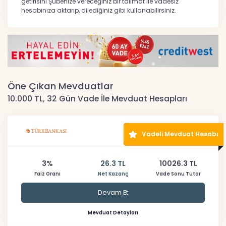
getirisini Şubenize vereceğiniz bir talimat ile vadesiz
hesabınıza aktarıp, dilediğiniz gibi kullanabilirsiniz.
Öne Çıkan Mevduatlar
10.000 TL, 32 Gün Vade İle Mevduat Hesapları
Vadeli Mevduat Hesabı
3%
26.3 TL
10026.3 TL
Faiz Oranı
Net Kazanç
Vade Sonu Tutar
Devam Et
Mevduat Detayları