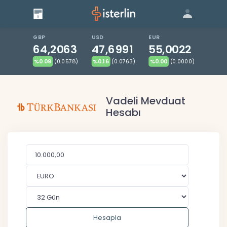
Giriş
Bize Ulaşın
|
Blog
|
GBP
USD
EUR
64,2063
47,6991
55,0022
%0.09
(0.0578)
%0.16
(0.0763)
%0.00
(0.0000)
Vadeli Mevduat
Hesabı
Hesapla