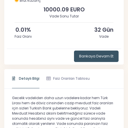
Brüt Kazanç
10000.09 EURO
Vade Sonu Tutar
0.01%
32 Gün
Faiz Oranı
Vade
Bankaya Devam Et
Detaylı Bilgi
Faiz Oranları Tablosu
Gecelik vadeliden daha uzun vadelere kadar hem Türk
Lirası hem de döviz cinsinden cazip mevduat faiz oranları
için sizleri Turkish Bank şubelerine bekliyoruz. Vadeli
Mevduat Hesabınız aksini belirtmediğiniz sürece vade
sonunda hesabınız aynı vade ve güncel faiz oranıyla
otomatik olarak yenilenir. Vade sonunda paranızın faiz